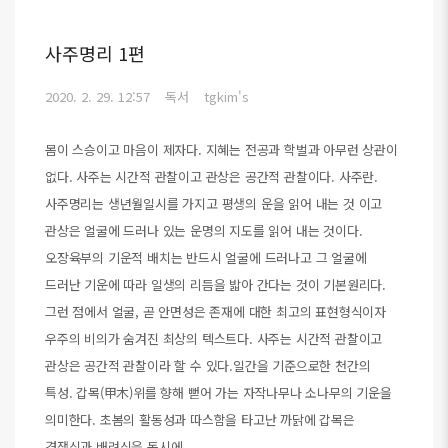
사주명리 1편
2020. 2. 29. 12:57
독서
tgkim's
몸이 스승이고 마음이 제자다. 지혜는 전공과 학벌과 아무런 상관이
없다. 사주는 시간적 관찰이고 관상은 공간적 관찰이다. 사주란.
사주명리는 생년월일시를 가지고 평생의 운을 읽어 내는 것 이고
관상은 얼굴에 드러나 있는 운명의 지도를 읽어 내는 것이다.
오장육부의 기운적 배치는 반드시 얼굴에 드러나고 그 얼굴에
드러난 기운에 따라 일생의 리듬을 밟아 간다는 것이 기본원리다.
그런 점에서 얼굴, 곧 안면성은 존재에 대한 최고의 표현형식이자
우주의 비의가 숨겨진 최상의 텍스트다. 사주는 시간적 관찰이고
관상은 공간적 관찰이라 할 수 있다.일간을 기준으로한 천간의
특성. 갑목(甲木)위를 향해 뻗어 가는 자작나무나 소나무의 기운을
의미한다. 초봄의 활동성과 따스함을 타고난 까닭에 갑목은
경쟁심과 배려심을 동시에 ..