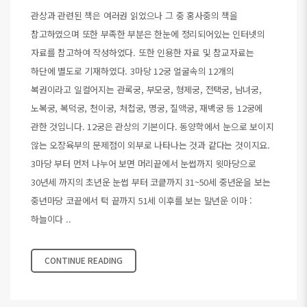
관상과 관련된 책은 여러권 읽었으나 그 중 홍사중의 책을
참고하였으며 또한 부족한 부분은 한눈에 정리되어있는 인터넷의
자료를 참고하여 작성하였다. 또한 인용한 자료 및 참교자료는
하단에 별도로 기재하였다. 3마당 12궁 얼굴속의 12개의
복권이라고 일컬어지는 관록궁, 부모궁, 형제궁, 전택궁, 남녀궁,
노복궁, 복덕궁, 천이궁, 처첩궁, 명궁, 질액궁, 재백궁 등 12궁에
관한 것입니다. 12궁은 관상의 기본이다. 동양학에서 눈으로 보이지
않는 오장육부의 문제점이 외부로 나타나는 것과 같다는 것이지요.
3마당 부터 먼저 나누어 보면 머리끝에서 눈썹까지 윗마당으로
30년세 까지의 초년운 눈썹 부터 코킅까지 31~50세 중년운을 보는
중년마당 코끝에서 턱 끝까지 51세 이후를 보는 말년운 이마 :
하늘이다 ..
CONTINUE READING