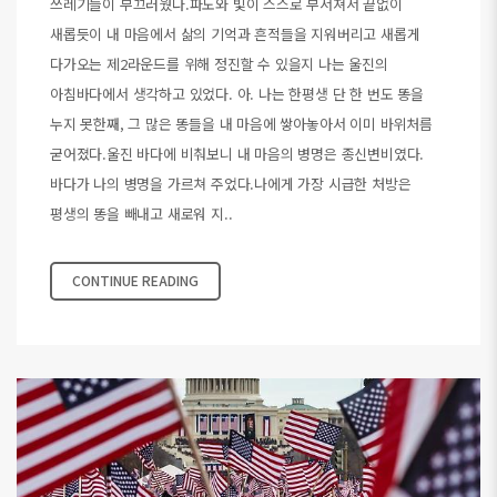
쓰레기들이 부끄러웠다.파도와 빛이 스스로 부서져서 끝없이
새롭듯이 내 마음에서 삶의 기억과 흔적들을 지워버리고 새롭게
다가오는 제2라운드를 위해 정진할 수 있을지 나는 울진의
아침바다에서 생각하고 있었다. 아. 나는 한평생 단 한 번도 똥을
누지 못한째, 그 많은 똥들을 내 마음에 쌓아놓아서 이미 바위처름
굳어졌다.울진 바다에 비춰보니 내 마음의 병명은 종신변비였다.
바다가 나의 병명을 가르쳐 주었다.나에게 가장 시급한 처방은
평생의 똥을 빼내고 새로워 지..
CONTINUE READING