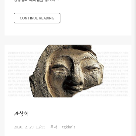
CONTINUE READING
관상학
2020. 2. 29. 12:55
독서
tgkim's