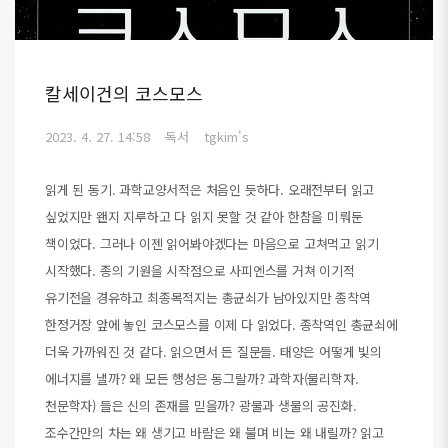
칼세이건의 코스모스
2023. 4. 27. 14:58
독서
tgkim's
읽게 된 동기. 과학교양서적은 처음인 듯하다. 오래전부터 읽고
싶었지만 왠지 지루하고 다 읽지 못할 것 같아 한참을 미뤄둔
책이었다. 그러나 이젠 읽어봐야겠다는 마음으로 고쳐먹고 읽기
시작했다. 종의 기원을 시작점으로 사피엔스를 거쳐 이기적
유기전을 경유하고 최종목적지는 총균쇠가 남아있지만 종착역
한정거장 앞에 놓인 코스모스를 이제 다 읽었다. 종착역인 총균쇠에
더욱 가까워진 것 같다. 읽으면서 든 질문들. 태양은 어떻게 빛의
에너지를 낼까? 왜 모든 행성은 동그랄까? 과학자(물리학자.
천문학자) 들은 신의 존재를 믿을까? 광물과 생물의 공진화.
조수간만의 차는 왜 생기고 바람은 왜 불며 비는 왜 내릴까? 읽고