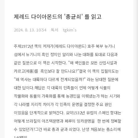
제레드 다이아몬드의 '총균쇠' 를 읽고
2024. 8. 13. 10:54
독서
tgkim's
주제1972년 책의 저자가(제레드 다이아몬드) 호주 북부 뉴기니
섬에서 뉴기니의 흑인 정치인 얄리와 나눈 대화를 토대로 다음과
같은 질문으로 이 책은 시작한다. "왜 백인들은 모든 산업시설과
카르고(제품)를 흑인보다 잘 만드나요?"결국 이 책의 집필의도는
"왜 역사는 대륙마다 다르게 전계되었을까?" 라는 담대한 질문에
대한 답이다.해답은 각 대륙의 민족들이 언제 어떻게 식물의
작물화와 동물의 가축화를 통해 농경민을 이뤄냈는가 하는 시기와
각 나라별 지리적 차이가 각 민족의 운명을 결정한 주요 원인
이었음을 단계적으로 밝혀간다. 요약1532년 유럽의 스페인 함대는
어떻게 브라질의 아즈텍문명과 폐루의 잉카문명을 한 번에 정복할
수 있었던가?그건 바로 총과 균과 쇠였다. 난생 처음보는 총소리에
140명의 ..