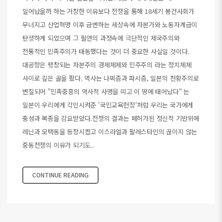
일어났을까 하는 거창한 이유보다 전쟁을 통해 18세기 봉건사회가
무너지고 산업혁명 이후 급변하는 세상속에 자본가와 노동자계급이
탄생하게 되었으며 그 필연의 과정속에 극단적인 제국주의와
전통적인 민족주의가 태동했다는 것이 더 중요한 사실일 것이다.
대공항은 팽창되는 자본주의 경제체제와 민주주의 라는 정치체체
사이로 깊은 골을 팠다. 역사는 나찌즘과 파시즘, 일본의 천황주의로
변질되어 "민족중흥의 역사적 사명을 띠고 이 땅에 태어났다" 는
일본이 우리에게 각인시켜준 '국민교육헌장'처럼 우리는 국가에게
충성과 복종을 강요받았다.전쟁의 결과는 페허가된 정신적 기반위에
레닌과 모택동을 등장시켰고 이스라엘과 팔레스타인의 끊이지 않는
중동전쟁의 이유가 되기도..
CONTINUE READING