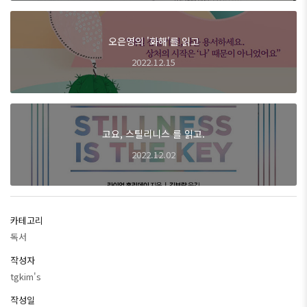
오은영의 '화해'를 읽고
2022.12.15
고요, 스틸리니스 를 읽고.
2022.12.02
카테고리
독서
작성자
tgkim's
작성일