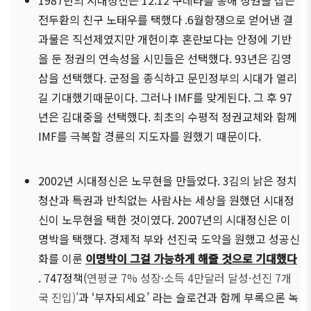
1987년의 시대정신은 12.12 쿠데타를 통해 정권을 잡은
전두환의 친구 노태우를 택했다 .6월항쟁으로 얻어낸 결
과물은 직선제였지만 개헌이후 혼란보다는 안정에 기반
을 둔 정권의 연속성을 시민들은 선택했다. 93년은 김영
삼을 선택했다. 군정을 종식하고 문민정부의 시대가 열리
길 기대했기때문이다. 그러나 IMF를 맞게된다. 그 후 97
년은 김대중을 선택했다. 최초의 수평적 정권교체와 함께
IMF를 극복할 경륜의 지도자를 원했기 때문이다.
2002년 시대정신은 노무현을 만들었다. 3김의 낡은 정치
청산과 특권과 반칙없는 사람사는 세상을 원했던 시대정
신이 노무현을 택한 것이였다. 2007년의 시대정신은 이
명박을 택했다. 경제적 부와 선진국 도약을 원했고 성공신
화를 이룬
이명박이 그걸 가능하게 해줄 것으로 기대했다
. 747정책(
연평균 7% 성장·소득 4만달러 달성·선진 7개
국 진입)'
과 ‘부자되세요’ 라는 슬로건과 함께 부록으론 녹