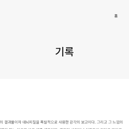
Main
홈
기록
통섭의 결과물이자 대뇌피질을 폭발적으로 사용한 감각의 보고이다. 그리고 그 느낌의