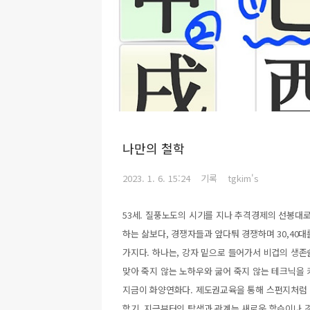
나만의 철학
2023. 1. 6. 15:24
기록
tgkim's
53세. 질풍노도의 시기를 지나 추격경제의 선봉대
하는 삶보다, 경쟁자들과 앞다퉈 경쟁하며 30,40대
가지다. 하나는, 강자 밑으로 들어가서 비겁의 생존
맞아 죽지 않는 노하우와 굻어 죽지 않는 테크닉을
지금이 화양연화다. 제도권교육을 통해 스펀지처럼
학기. 지금부터의 탐색과 관계는 새로운 학습이나 경