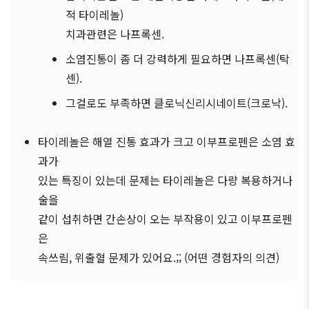
적 타이레놀)
치과관련은 나프록센.
소염진통이 좀 더 강력하게 필요하면 나프록센(탁
센).
그걸로도 부족하면 클로닉신리시네이트(크로낙).
타이레놀은 해열 진통 효과가 크고 이부프로펜은 소염 효
과가
있는 특징이 있는데 문제는 타이레놀은 다량 복용하거나
술을
같이 섭취하면 간손상이 오는 부작용이 있고 이부프로펜
은
속쓰림, 위출혈 문제가 있어요.;; (어떤 경험자의 의견)