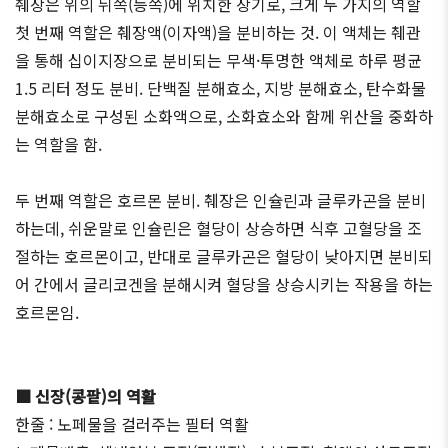
췌장은 위의 뒤쪽(등쪽)에 위치한 장기로, 크게 두 가지의 역할
첫 번째 역할은 췌장액(이자액)을 분비하는 것. 이 액체는 췌관
을 통해 십이지장으로 분비되는 무색·투명한 액체로 하루 평균
1.5 리터 정도 분비. 단백질 분해효소, 지방 분해효소, 탄수화물
분해효소로 구성된 소화액으로, 소화효소와 함께 위산을 중화하
는 역할을 함.
두 번째 역할은 호르몬 분비. 췌장은 인슐린과 글루카곤을 분비
하는데, 쉬운말로 인슐린은 혈당이 상승하면 식후 고혈당을 조
절하는 호르몬이고, 반대로 글루카곤은 혈당이 낮아지면 분비되
어 간에서 글리코겐을 분해시켜 혈당을 상승시키는 작용을 하는
호르몬임.
■ 신장(콩팥)의 역활
한줄 : 노페물을 걸러주는 필터 역활