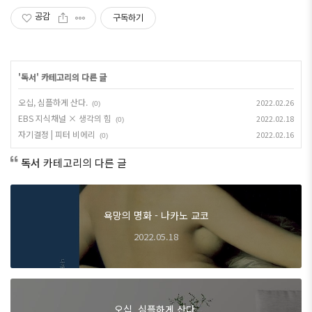
공감
구독하기
'
독서
' 카테고리의 다른 글
오십, 심플하게 산다.
2022.02.26
(0)
EBS 지식채널 × 생각의 힘
2022.02.18
(0)
자기결정 | 피터 비에리
2022.02.16
(0)
독서
카테고리의 다른 글
욕망의 명화 - 나카노 교코
2022.05.18
오십, 심플하게 산다.