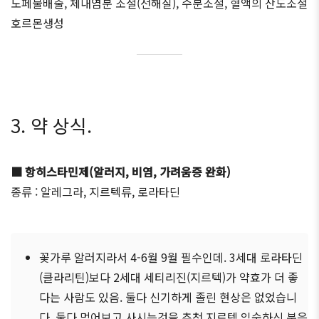
노페물배출, 체내염분 조절(전해질), 수분조절, 혈액의 산도조절
호르몬생성
3. 약 상식.
■ 항히스타민제(알러지, 비염, 가려움증 완화)
종류 : 알레그라, 지르텍류, 로라타딘
꽃가루 알러지라서 4-6월 9월 필수인데. 3세대 로라타딘
(클라리틴)보다 2세대 세티리진(지르텍)가 약효가 더 좋
다는 사람도 있음. 둘다 신기하게 졸린 현상은 없었습니
다. 둘다 먹어보고 사시는것을 추천 지르텍 익숙하신 분은