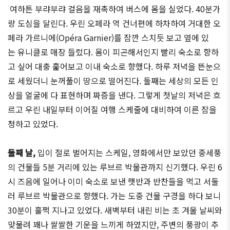
여하튼 부랴부랴 걸음을 재촉하여 버스에 몸을 실었다. 40분가
량 도심을 달린다. 우린 오페라 역 건너편에 하차하여 거대한 오
페라 가르니에(Opéra Garnier)를 잠깐 스치듯 보고 옆에 있
는 유니클로 매장 들렀다. 몸이 피곤해서인지 빨리 숙소로 향하
고 싶어 대충 훑어보고 이내 숙소로 향했다. 하루 저녁을 뜬눈으
로 세웠더니 눈꺼풀이 땅으로 떨어진다. 둘째는 세상의 모든 인
상을 얼굴에 다 표현하며 짜증을 낸다. 그렇게 첫날의 저녁은 흐
르고 우린 내일부터 이어질 여행 스케줄에 대비하여 이른 잠을
청하고 있었다.
둘째 날,
입이 절로 벌어지는 스케일, 영화에서만 보았던 중세풍
의 건물들 5분 거리에 있는 루브르 박물관까지 신기했다. 우린 6
시 즈음에 일어나 이미 숙소로 보낸 햇반과 반찬들을 먹고 서둘
러 루브르 박물관으로 향했다. 가는 도중 건물 구경을 하다 보니
30분이 훌쩍 지나고 있었다. 새벽부터 내린 비는 초 겨울 날씨와
맞물려 꽤나 쌀쌀한 기운을 느끼게 하였지만, 주변의 풍광이 추