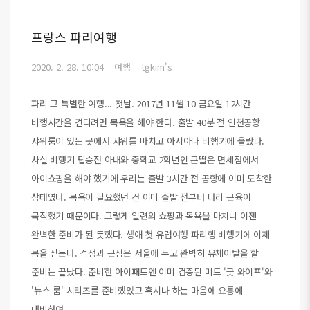
프랑스 파리여행
2020. 2. 28. 10:04
여행
tgkim's
파리 그 특별한 여행... 첫날. 2017년 11월 10 금요일 12시간
비행시간을 견디려면 목욕을 해야 한다. 출발 40분 전 인천공항
샤워룸이 있는 곳에서 샤워를 마치고 아시아나 비행기에 올랐다.
사실 비행기 탑승전 아내와 중학교 2학년인 큰딸은 면세점에서
아이쇼핑을 해야 했기에 우리는 출발 3시간 전 공항에 이미 도착한
상태였다. 목욕이 필요했던 건 이미 출발 전부터 다리 근육이
묵직했기 때문이다. 그렇게 일련의 쇼핑과 목욕을 마치니 이젠
완벽한 준비가 된 듯했다. 생애 첫 유럽여행 파리행 비행기에 이제
몸을 싣는다. 걱정과 근심은 서울에 두고 완벽히 유체이탈을 할
준비는 끝났다. 준비한 아이패드엔 이미 검증된 미드 '굿 와이프'와
'뉴스 룸' 시리즈를 준비했었고 혹시나 하는 마음에 요통에
대비하여..