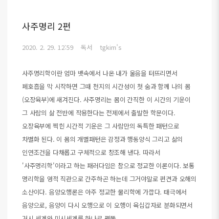
사주명리 2편
2020. 2. 29. 12:59
독서
tgkim's
사주명리학이란 엄마 뱃속에서 나온 내가 울음을 터뜨리면서
페호흡을 막 시작하면 그때 천지의 시간성이 첫 숨과 함께 나의 몸
(오장육부)에 새겨진다. 사주명리는 몸이 간직한 이 시간의 기운이
그 사람의 삶 전반에 작용한다는 전제에서 출발한 학문이다.
오장육부에 찍힌 시간적 기운은 그 사람만의 독특한 패턴으로
차별화 된다. 이 몸의 개별패턴은 감정과 행동양식 그리고 삶의
인연조건을 다채롭고 구체적으로 창조해 낸다. 따라서
'사주명리학'이라고 하는 패러다임은 참으로 정교한 이론이다. 보통
명리학을 영적 직관으로 간주하곤 하는데 그거야말로 편견과 오해의
소산이다. 음양오행론은 아주 정교한 물리학에 가깝다. 태극에서
음양으로, 음양이 다시 오행으로 이 오행이 육십갑자로 분화되면서
거시 세계와 미시세계를 하나로 꿰뚫..