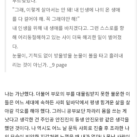
부르짖었다.
"그래, 이렇게 살아서는 안 돼! 내 인생에 나의 온 생애
를 다 걸어야 해. 꼭 그래야만 해!"
내 인생을 위해 내 생애를 바치겠다고. 그런 스스로를 향
해 어리둥절해하고 있는 사이 더욱 해괴한 일이 벌어졌
다.
눈물이, 기척도 없이 방울방울 눈물이 볼을 타고 흘러내
리는 것이 아닌가. _9 page
나는 가난했다. 더불어 부모의 부를 대물림받지 못한 불운한 이
들은 어느 세대에 속하든 사회 밑바닥에서 평생 힘겨운 삶을 살
아갈 각오를 해야 했다. 그러니 공부보단 차라리 몸을 쓰는 게
낫다고 생각한 건 주인공 안진진의 동생 안진모랑 같은 생각을
했던 것이다. 나 역시도 어느 날 문득 사회로 진출 후 초라한 나
의 모습이 빈약한 지갑처럼 느꼈을 때 내가 얼마나 못난 사람이