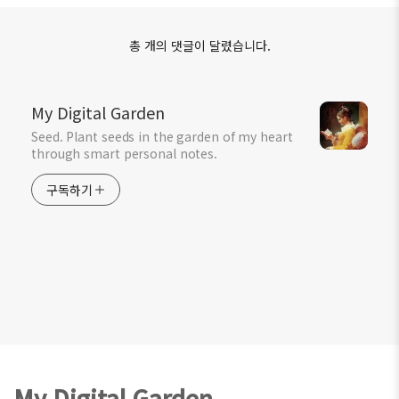
총 개의 댓글이 달렸습니다.
My Digital Garden
Seed. Plant seeds in the garden of my heart
through smart personal notes.
구독하기
Footer
My Digital Garden