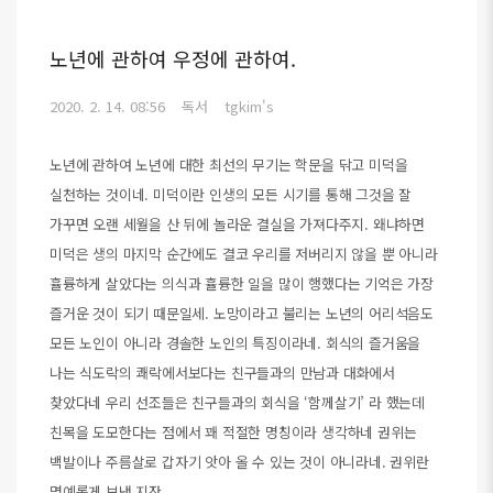
노년에 관하여 우정에 관하여.
2020. 2. 14. 08:56
독서
tgkim's
노년에 관하여 노년에 대한 최선의 무기는 학문을 닦고 미덕을
실천하는 것이네. 미덕이란 인생의 모든 시기를 통해 그것을 잘
가꾸면 오랜 세월을 산 뒤에 놀라운 결실을 가져다주지. 왜냐하면
미덕은 생의 마지막 순간에도 결코 우리를 저버리지 않을 뿐 아니라
휼륭하게 살았다는 의식과 휼륭한 일을 많이 행했다는 기억은 가장
즐거운 것이 되기 때문일세. 노망이라고 불리는 노년의 어리석음도
모든 노인이 아니라 경솔한 노인의 특징이라네. 회식의 즐거움을
나는 식도락의 쾌락에서보다는 친구들과의 만남과 대화에서
찾았다네 우리 선조들은 친구들과의 회식을 ‘함께살기’ 라 했는데
친목을 도모한다는 점에서 꽤 적절한 명칭이라 생각하네 권위는
백발이나 주름살로 갑자기 앗아 올 수 있는 것이 아니라네. 권위란
명예롭게 보낸 지잔 ..