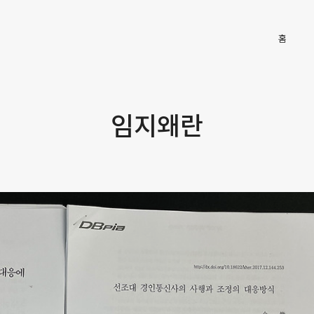
Main
홈
임지왜란