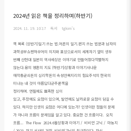
2024년 읽은 책을 정리하며(하반기)
2024. 11. 19. 10:17
독서
tgkim's
책 목록 (상반기)일기 쓰는 법.어른의 일기.편지 쓰는 법문과 남자의
과학공부쇼펜하우어의 의지와 표상으로서의 세계자기 앞의 생두
번째 산현대 일본의 역사세상은 이야기로 만들어졌다작별하지
않는다.융의 영혼의 지도 (하반기)상황과 이야기사나운
애착총균쇠돈의 심리학돈의 속성안목지리의 힘오주석의 한국의
미나는 내 것이 아름답다군주론책을
정리하며. 연필에도 뾰족한 심이
있고, 주장에도 요점이 있으며, 발언에도 날카로운 요점이 담길 수
있다. 하지만 인생의 요점은 어디에 있는가? 인생이란 점들의 문제
가 아니라 흐름의 문제임을 알고 있다. 중요한 건 흐름이다. 오직
흐름... The Flow 2024.6월상황과 이야기 / 비비언 고닉 / 마농지
/ 2023. 자기 서사의 거장. 비비언고닉의 최근작이다. 자신..