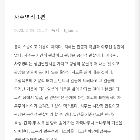
사주명리 1편
2020. 2. 29. 12:57
독서
tgkim's
몸이 스승이고 마음이 제자다. 지혜는 전공과 학벌과 아무런 상관이
없다. 사주는 시간적 관찰이고 관상은 공간적 관찰이다. 사주란.
사주명리는 생년월일시를 가지고 평생의 운을 읽어 내는 것 이고
관상은 얼굴에 드러나 있는 운명의 지도를 읽어 내는 것이다.
오장육부의 기운적 배치는 반드시 얼굴에 드러나고 그 얼굴에
드러난 기운에 따라 일생의 리듬을 밟아 간다는 것이 기본원리다.
그런 점에서 얼굴, 곧 안면성은 존재에 대한 최고의 표현형식이자
우주의 비의가 숨겨진 최상의 텍스트다. 사주는 시간적 관찰이고
관상은 공간적 관찰이라 할 수 있다.일간을 기준으로한 천간의
특성. 갑목(甲木)위를 향해 뻗어 가는 자작나무나 소나무의 기운을
의미한다. 초봄의 활동성과 따스함을 타고난 까닭에 갑목은
경쟁심과 배려심을 동시에 ..