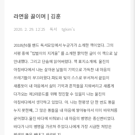
라면을 끓이며 | 김훈
2020. 2. 29. 12:25
독서
tgkim's
2018년6월 밴드 독서모임에서 누군가가 소개한 책이였다. 그의
서평 중에 "밥벌이의 지겨움" 를 소개한 짥막한 글이 이 책으로 날
안내했다. 그리고 단숨에 읽어버렸다. 책 표지소개에. 울진의
아침바다에서 나는 살아온 날들의 기억으로 가득찬 내 마음의
쓰레기들이 부끄러웠다.파도와 빛이 스스로 부서져서 끝없이
새롭듯이 내 마음에서 삶의 기억과 흔적들을 지워버리고 새롭게
다가오는 제2라운드를 위해 정진할 수 있을지 나는 울진의
아침바다에서 생각하고 있었다. 아. 나는 한평생 단 한 번도 똥을
누지 못한째, 그 많은 똥들을 내 마음에 쌓아놓아서 이미 바위처름
굳어졌다.울진 바다에 비춰보니 내 마음의 병명은 종신변비였다.
바다가 나의 병명을 가르쳐 주었다.나에게 가장 시급한 처방은
평생의 똥을 빼내고 새로워 지..