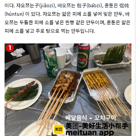
이다. 자오쯔는
子(jiǎozi), 바오쯔는 包子(b
ā
ozi), 훈툰은
馄饨
(h
ú
ntun)
이 있다. 자오쯔는 얇은 피에 소를 넣어 빚은 만두, 바
오쯔는 두툼한 피에 소를 넣은 찐빵 같은 만두이며, 훈툰은 얇은
피에 소를 넣고 주로 탕으로 먹는 만두입니다.