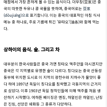
매점에서 가장 흔하게 볼 수 있는 음식이다. 더우장(豆
浆
)은 중
국의 따뜻한 두유나 콩 국물을 뜻하며, 중국어로는
豆浆
(dòujiāng)으로
표기합니다. 이는 중국의 대표적인 아침 식사
메뉴 중 하나로, 주로 기름에 튀긴 '유탸오'(油
条
)와 함께 먹는
다.
상하이의 음식. 술. 그리고 차
대부분의 한국사람들은 중국 가면 칭타오 맥주만을 마시겠지만
중국은 각 지역별로 유명한 술이 다르다. 칭다오는 중국 산둥성
동부에 위치한 도시로 이 지역의 광천수와 지하수가 물맛이 좋
다 하여 1897년 독일이 칭다오를 침략했고 극동지역의 근거지
로 삼았다. 이후 1903년 독일 정착민들에 의해 맥주를 처음 생
산하기 시작했다. 여하튼 베이징은 옌징, 하얼빈은 하얼빈, 난징
은 진링, 선양은 쉐화등 그 종류가 다양하다.