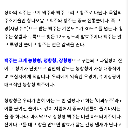
상하의 맥주는 크게 맥주와 백주 그리고 황주로 나뉜다. 독일의
주조기술인 칭다오말고 백주와 황주는 중국 전통술이다. 즉 고
량(사탕수수)으로 받는 백주는 기본도수가 30도수를 넘는다. 황
주는 찹쌀과 누룩으로 빚은 12도 정도의 발효주이다 백주는 맑
고 투명한 술이고 황주는 옅은 갈색을 띤다.
백주는 크게 농향형, 청향형, 장향형
으로 구분되고 과일향이 짙
어 그 향기가 단맛으로 입안에 감도는 농향형이 가장 대중적이
며 초심자에게 적합니다. 우리에게 익숙한 우량예, 수이징팡이
대표적인 농향형 백주이다.
청향형은 우리가 흔히 아는 두 번 걸렀다고 하는 '이과두주'라고
이름 붙여진 술이다.
값이 저렴해서 중국서민들이 즐겨마시는
술 중 하나다. 마지낙으로 장향형 백주는 비싼 마오타이주이다.
잔에다 코를 대고 향을 맡으면 발효가 잘된 간장 냄새가 난다고