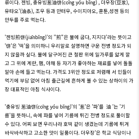
류이다. 젠빙, 충유빙
葱
油
饼
(c
ō
ng y
ó
u b
ǐ
ng) , 더우장(豆
浆
),
유탸오'(油
条
), 조우 등과 만터우, 수이지아오, 훈툰,성젠 등의
만두를 주로 먹는다.
'젠빙煎
饼
(ji
ā
nb
ǐ
ng)'의 ''煎"은 불에 굽다, 지지다'라는 뜻이고
'
饼
'은 '떡'을 의미하니 우리말로 설명하면 구운 전병 정도가 되
지 않을까 싶다. 불에 달구어진 큰 철판 위에 밀가루를 얇게 깔
고 그 위에 계란, 햄, 야채 등 자기가 좋아하는 재료를 넣어 돌돌
말아 손에 들고 먹는다. 가격도 3위안 정도로 저렴해 서 민들이
먹기에 부담 없어 아침 출근길에 흔하게 볼 수 있는 상하이의 가
장 대표적인 아침 식사이다.
'충유빙
葱
油
饼
(c
ō
ng y
ó
u b
ǐ
ng)'의 '
葱
'은 '파'를
油 '는 '기
름'을 뜻하니, 속에 파를 넣어 기름에 튀긴 전병 정도로 풀이할
수 있다. 어찌 보면 우리나라 호떡 같이 생겼는데 기름에 튀겨
바삭바삭하고 고소한 맛이 일품이다. 더우장'은 학교 식당이나