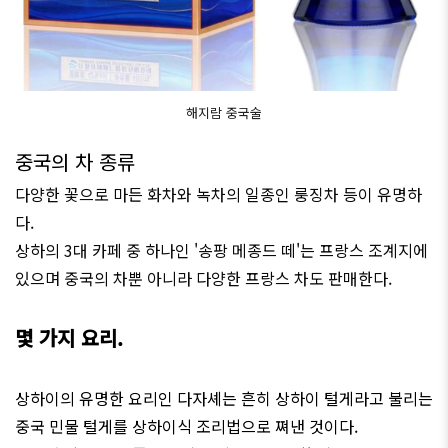
해지람 중국술
중국의 차 종류
다양한 꽃으로 마든 화차와 녹차의 일종인 룽징차 등이 유명하
다.
상하의 3대 카페 중 하나인 '송팡 메종드 떼'는 프랑스 조계지에
있으며 중국의 차뿐 아니라 다양한 프랑스 차도 판매한다.
몇 가지 요리.
상하이의
유명한
요리인
다자셰는
흔히
상하이
털게라고
불리는
중국
민물
털게를
상하이식
조리법으로
쪄낸
것이다
.