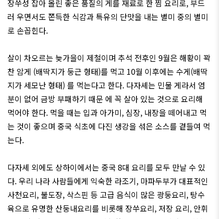
장쑤성
잡아
올린
좋은
품질의
게를
재료로
한
찜
요리로
,
부드
러
우면서도
쫀득한
식감과
특유의
단맛을
내는
별미
중의
별미
로
손꼽힌다
.
살이
차오르는
늦가을이
제철이며
추석
전후인
9
월은
해황이
꽉
찬
암게
(
배딱지가
둥근
형태
)
를
먹고
10
월
이후에는
수게
(
배딱
지가
세모난
형태) 를
먹는다고
한다
.
다자셰는
민물
게라서
염
분이
없어
금방
부패하기
때문 에
꼭
살아
있는
것으로
요리해
먹어야
한다
.
먹을
때는
입과
아가미
,
심장
,
내장을
떼어내고
먹
는
것이
좋으며
중국
식초에
다진
생강을
섞은
소스를
곁들여
먹
는다
.
다자셰
외에도
상하이에서는
중국
8
대
요리를
모두
만날
수
있
다
. 우리 나라
사람들에게
익숙한
라조기
,
마파두부가
대표적인
사천요리
,
불도장
, 삭스핀
등
고급
음식이
많은
광둥요리
,
탕수
육으로
유명한
산둥내요리를
비롯해
장쑤요리
,
저장
요리
,
안휘