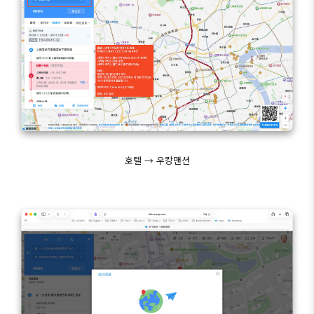
호텔 → 우캉맨션