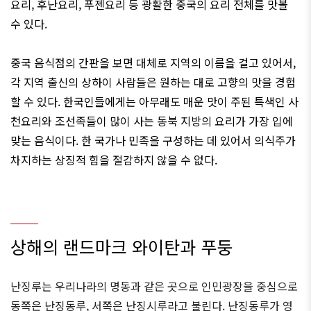
요리
,
후난요리
,
푸젠요리
등
광활한
중국의
요리
전체를
맛볼
수
있다
.
중국
음식점의
간판을
보면
대체로
지역의
이름을
걸고
있어서
,
각
지역
출신의
상하이
사람들은
원하는
대로
고향의
맛을
경험
할
수
있다
.
한국인들에게는
아무래도
매운 맛이
주된
특색인
사
천요리와
조선족들이
많이
사는
동북
지방의
요리가
가장
입에
맞는
음식이다
.
한
국가나
민족을
구성하는
데
있어서
의식주가
차지하는
상징적
힘을
절감하지
않을
수
없다
.
상해의 랜드마크 와이탄과 푸둥
난징루는 우리나라의 명동과 같은 곳으로 인민광장을 중심으로
동쪽은 난징동루, 서쪽은 난징시루라고 불린다. 난징동루가 영