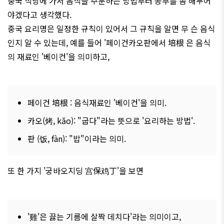
중국 식당에 가서 음식을 주문하는 방법부터 공부를 좀 해두어
야겠다고 생각했다.
중국 요리명은 일정한 규칙이 있어서 그 규칙을 알면 무 슨 음식
인지 알 수 있는데, 예를 들어 '페이건카오판에서 培根 은 음식
의 재료인 '베이컨'을 의미하고,
페이건 培根 : 음식재료인 '베이컨'을 의미.
카오(
烤
, kǎo): "굽다"라는 뜻으로 '요리하는 방법'.
판 (
饭
, f
à
n): "밥"이라는 의미.
또 한 가지 '궁바오지딩 宫保鸡丁'을 보면
'
雞
'은 끓는 기름에 살짝 데치다'라는 의미이고,