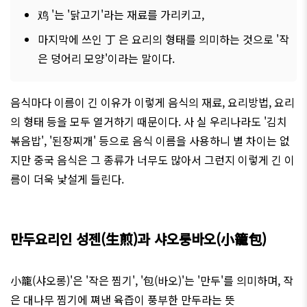
鸡
'는 '닭고기'라는 재료를 가리키고,
마지막에 쓰인 丁 은 요리의 형태를 의미하는 것으로 '작
은 덩어리 모양'이라는 말이다.
음식마다 이름이 긴 이유가 이렇게 음식의 재료, 요리방법, 요리
의 형태 등을 모두 열거하기 때문이다. 사 실 우리나라도 '김치
볶음밥', '된장찌개' 등으로 음식 이름을 사용하니 별 차이는 없
지만 중국 음식은 그 종류가 너무도 많아서 그런지 이렇게 긴 이
름이 더욱 낯설게 들린다.
만두요리인 성젠(生煎)과 샤오룽바오(小籠包)
小籠(샤오롱)'은 '작은 찜기', '包(바오)'는 '만두'를 의미하며, 작
은 대나무 찜기에 쪄낸 육즙이 풍부한 만두라는 뜻