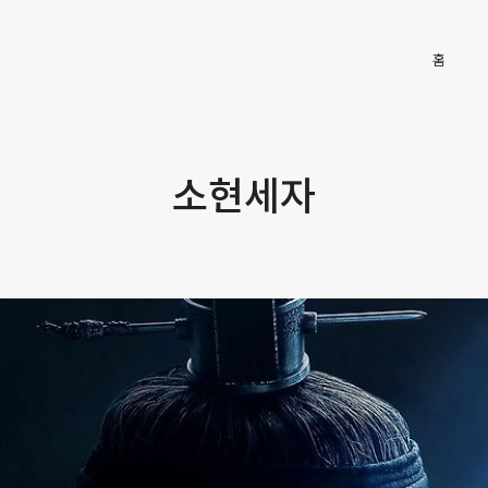
Main
홈
소현세자