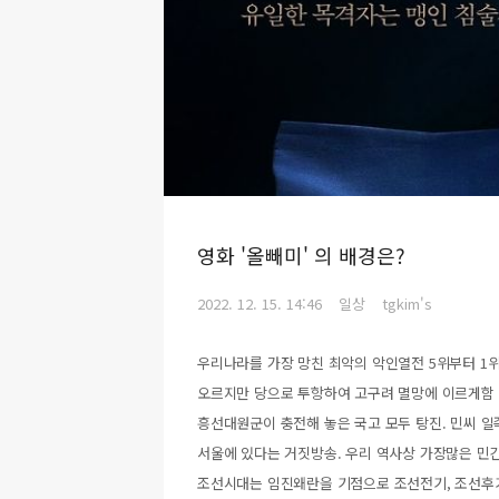
영화 '올빼미' 의 배경은?
2022. 12. 15. 14:46
일상
tgkim's
우리나라를 가장 망친 최악의 악인열전 5위부터 1위는
오르지만 당으로 투항하여 고구려 멸망에 이르게함 4
흥선대원군이 충전해 놓은 국고 모두 탕진. 민씨 일족
서울에 있다는 거짓방송. 우리 역사상 가장많은 민간
조선시대는 임진왜란을 기점으로 조선전기, 조선후기