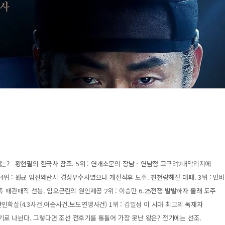
? _황현필의 한국사 참조. 5위 : 연개소문의 장남 - 연남정 고구려2대막리지에
위 : 원균 임진왜란시 경상우수사였으나 개전직후 도주. 친천량해전 대패. 3위 : 민비
 매관매직 선봉. 임오군란의 원인제공 2위 : 이승만 6.25전쟁 발발하자 몰래 도주
인학살(4.3사건.여순사건.보도연맹사건) 1위 : 김일성 이 시대 최고의 독재자
로 나뉜다. 그렇다면 조선 전후기를 통틀어 가장 못난 왕은? 전기에는 선조.